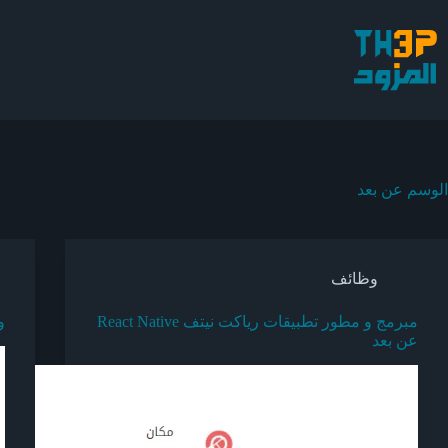
لتجاوز
لى
لمحتوى
الوسم
عن بعد
وظائف
مبرمج و مطور تطبيقات رياكت نيتف React Native
و
عن بعد