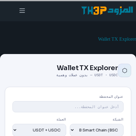
لتجاوز
لى
لمحتوى
Wallet TX Explorer
Wallet TX Explorer
⬡
USDT · USDC — بدون عملات وهمية
عنوان المحفظة
الشبكة
العملة