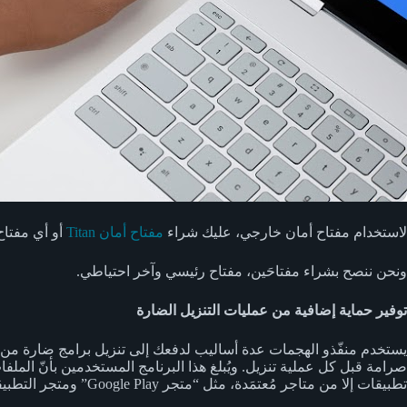
لاستخدام مفتاح أمان خارجي، عليك شراء
مفتاح أمان Titan‏
أو أي مفتاح أمان مت
ونحن ننصح بشراء مفتاحَين، مفتاح رئيسي وآخر احتياطي.
توفير حماية إضافية من عمليات التنزيل الضارة
تطبيقات إلا من متاجر مُعتمَدة، مثل “متجر Google Play” ومتجر التطبيقات الخاص بالشركة المصنّعة لجهازك.