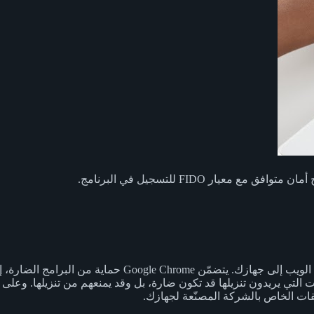
وافق مع معيار FIDO للتسجيل في البرنامج.
يستخدم منفّذو الهجمات عدة أساليب لدفعك إلى تنزيل برامج ضا