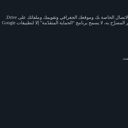
عند الاشتراك للحصول على تطبيقات أو خدمات جديدة، يُطلب منك عادةً السماح بالوصول إلى معلومات في حسابك على Google، مثل جهات الاتصال الخاصة بك وموقعك الجغرافي وتقويمك وملفاتك على Drive.
قد لا يشكّل هذا الأمر خطورة في العادة، إلا أن بعض منفّذي الهجمات ينتحلون صفة خدمة خارجية معتمَدة للدخول إلى حسابك. لمنع الدخول غير المصرَّح به، لا يسمح برنامج “الحماية المتقدّمة” إلا لتطبيقات Google