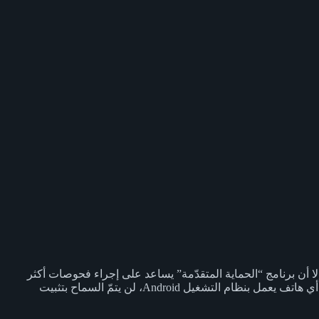
رة من الويب إلى جهازك. يتضمّن Google Chrome حماية من البرامج الضارة، إلا أن برنامج “الحماية المتقدّمة” يساعد على إجراء فحوصات أكثر
صرامة قبل كل عملية تنزيل. ويُبلغ هذا البرنامج المستخدمين بأنّ الملفات التي يريدون تنزيلها قد تكون ضارة، بل وقد يمنعهم من تنزيلها. وعلى أي هاتف يعمل بنظام التشغيل Android، لن يتمّ السماح بتثبيت