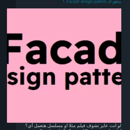
ماهو الـ Facade design pattern ؟
لو انت عايز تشوف فيلم مثلا او مسلسل هتعمل أي؟