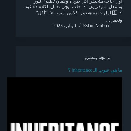
اول حاجه هتحضر اكل صح ؟ ‏وكمان تطفئ النور
وتشغل التليفزيون 🚶 ‏ ‏طب تيجي نعمل الكلام ده كود
؟ ‏ 1️⃣ ‏اول حاجه هنعمل كلاس اسمه Eat “أكل”
‏ونعمل…
Eslam Mohsen
1 يناير، 2023
برمجة وتطوير
ما هي عيوب الـ inheritance ؟