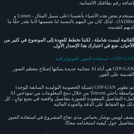
إضافة رقم بطاقتك الائتمانية.
نستخدم بعض هذه الأشياء بأنفسنا (على سبيل المثال ، Lumen و
JADBio) ، لذلك كان من المهم بالنسبة لنا تضمينها لأننا نقدر حقًا ما
لديهم لتقديمه
القائمة ليست شاملة ، لكننا نخطط للعودة إلى الموضوع في كثير من
الأحيان. ضع في اعتبارك هذا الإصدار الأول.
GFP-GAN – استعادة الصور الفوتوغرافية
GFP-GAN هي أداة AI مجانية جديدة يمكنها إصلاح معظم الصور
القديمة على الفور.
تم تطوير GFP-GAN (شبكة الخصومة التوليدية السابقة للوجه)
بواسطة باحثي Tencent من خلال دمج المعلومات من نموذجين AI
لملء التفاصيل المفقودة للصورة بتفاصيل واقعية في بضع ثوانٍ ، كل
ذلك مع الحفاظ على الدقة والجودة العالية.
يصف لويس بوشار بحماس مدى نجاح المشروع في استعادة الصور
بتفاصيل حول كيفية استخدامه مجانًا.