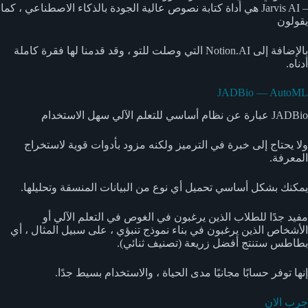
– Jarvis AI هي أداة كتابة نصوص عالية الجودة بالذكاء الاصطناعي ، كما
يقولون
بالإضافة إلى Notion.AI التي وصلت للتو ، وقد قدمنا لها فقرة كاملة
أدناه.
JADBio — AutoML
JADBio عبارة عن نظام أساسي للتعلم الآلي سهل الاستخدام
ولا يحتاج إلى خبرة في الترميز ولكنه مزود بأدوات قوية لاستخراج
المعرفة.
يمكنك بشكل أساسي تحميل أي نوع من البيانات المنسقة وتحليلها.
مفيد جدًا للطلاب الذين يرغبون في الغوص في التعلم الآلي أو
الأشخاص الذين يرغبون في بناء نموذج تنبؤي ، على سبيل المثال ، أي
بطاطس ستنتج أفضل زريعة (تصنيف ثنائي).
إنها توفر حسابًا مجانيًا مدى الحياة ، والاستخدام بسيط جدًا.
جرب الان