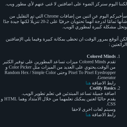
لكننا اليوم سنركز الضوء على اضافتين لا غنى عنهم لأي مطور ويب.
سأخبركم اليوم عن اثنين من إضافات Chrome التي تم التقليل من
شأنها تمامًا لدرجة أنهما تحتويان حرفيًا على 2-20 تنزيلًا لكنها جيدة جدًا
وتحل مشكلة كبيرة لمطوري الويب.
لكن أتوقع بمرور الوقت ان تحظى بمكانة كبيرة وفيما يلي الإضافتين
الرائعتين :
Colored Minds
تقدم Colored Minds ميزات تساعد المطورين على توفير الكثير
من الوقت.
يحتوي على العديد من الميزات مثل Color Picker و
Pixel To Pixel Eyedropper وحتى Random Hex / Simple Color
Generator.
رابط الاضافة
هنا
Codify Basics
اضافة جميلة تساعد المبتدئين في تعلم تطوير الويب.
يقدم حاليًا لغتين يمكنك تعلمهما من خلال الامتداد وهما HTML و
CSS.
وسيتم لغات اخرى لاحقا
رابط الاضافة
هنا