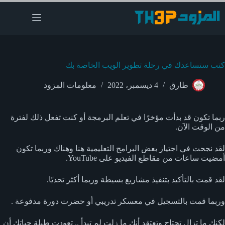
لتجاوز
لى
لمحتوى
كتب ستساعدك في رحلة تطوير الويب الخاصة بك
طارق
4 ديسمبر، 2022
معلومات المزود
ربما تكون قد بدأت مؤخرًا في تعلم البرمجة أو كنت تفعل ذلك لفترة
من الوقت الآن.
لقد نجحت في اجتياز بعض البرامج التعليمية هنا وهناك وربما تكون
أمضيت ساعات من مقاطع الفيديو على YouTube
.
لقد قمت بالتأكيد بتنفيذ مشاريع بسيطة وربما أكثر تحديًا.
وربما قمت
بالتسجيل في معسكر تدريبي أو حضرت دورة مدفوعة .
لكنك ما تزال تحتاج وتعتقد أنك ما زلت لم تبدأ .. تعودت طيلة حياتك أن