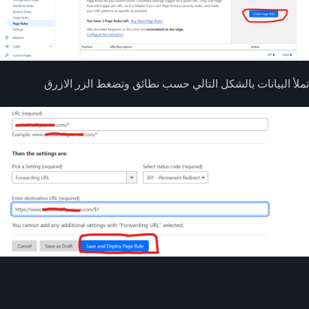
تملأ البيانات بالشكل التالي حسب نطائق وتضغط الزر الازرق