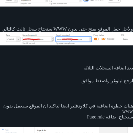
ولأجل جعل الموقع يفتح حتى بدون WWW سنحتاج سجل ثالث كالتالي
بعد اضافة السجلات الثلاثه
ارجع لبلوغر واضغط موافق
هناك خطوة اضافية في كلاودفلير ايضا لتاكيد ان الموقع سيعمل بدون
www
سنحتاج اضافة Page rule