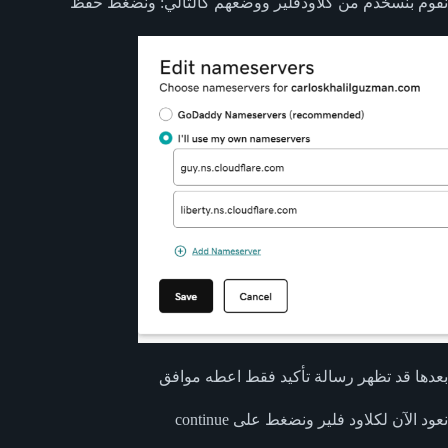
نقوم بنسخدم من كلاودفلير ووضعهم كالتالي: ونضغط حفظ
بعدها قد تظهر رسالة تأكيد فقط اعطه موافق
نعود الآن لكلاود فلير ونضغط على continue