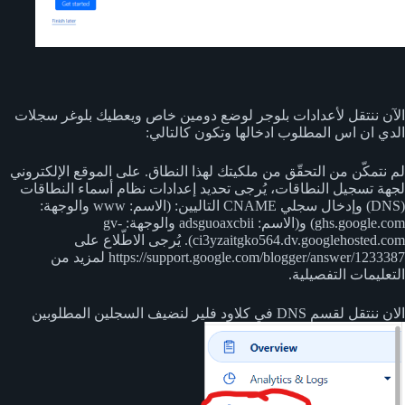
الآن ننتقل لأعدادات بلوجر لوضع دومين خاص ويعطيك بلوغر سجلات
الدي ان اس المطلوب ادخالها وتكون كالتالي:
‏لم نتمكّن من التحقّق من ملكيتك لهذا النطاق. على الموقع الإلكتروني
لجهة تسجيل النطاقات، يُرجى تحديد إعدادات نظام أسماء النطاقات
(DNS) وإدخال سجلي CNAME التاليين: (الاسم: www والوجهة:
ghs.google.com) و(الاسم: adsguoaxcbii والوجهة: gv-
ci3yzaitgko564.dv.googlehosted.com). يُرجى الاطّلاع على
https://support.google.com/blogger/answer/1233387 لمزيد من
التعليمات التفصيلية.
الان ننتقل لقسم DNS في كلاود فلير لنضيف السجلين المطلوبين