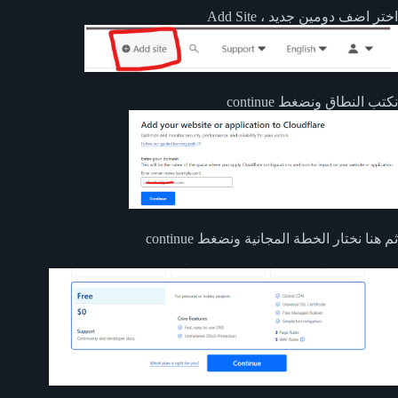
اختر اضف دومين جديد ، Add Site
نكتب النطاق ونضغط continue
ثم هنا نختار الخطة المجانية ونضغط continue